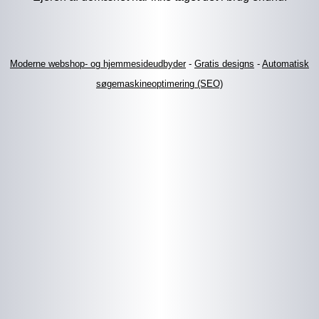
Moderne webshop- og hjemmesideudbyder
-
Gratis designs
-
Automatisk
søgemaskineoptimering (SEO)