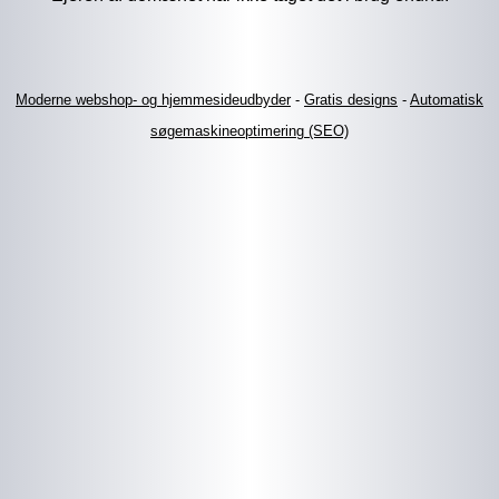
Moderne webshop- og hjemmesideudbyder
-
Gratis designs
-
Automatisk
søgemaskineoptimering (SEO)