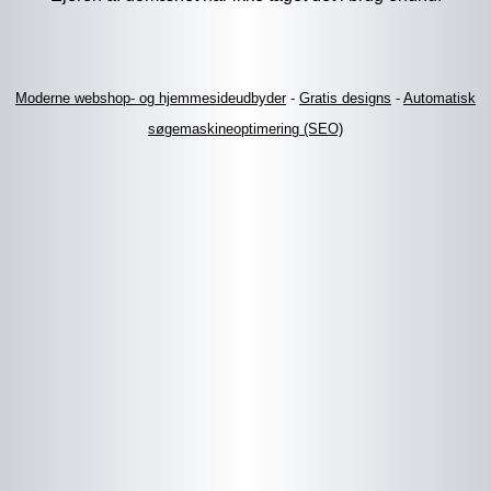
Moderne webshop- og hjemmesideudbyder
-
Gratis designs
-
Automatisk
søgemaskineoptimering (SEO)