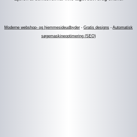
Moderne webshop- og hjemmesideudbyder
-
Gratis designs
-
Automatisk
søgemaskineoptimering (SEO)